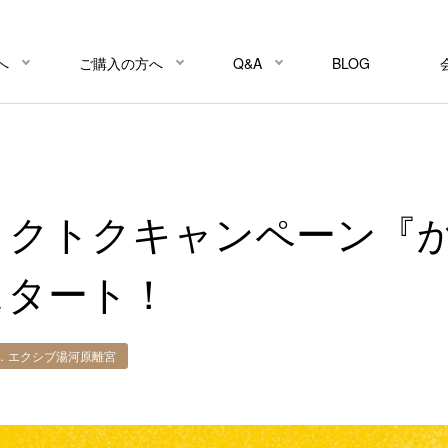
へ
ご購入の方へ
Q&A
BLOG
トクトクキャンペーン『
スタート！
．エクシブ湯河原離宮