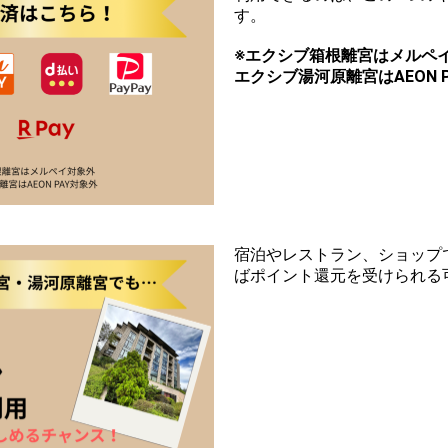
す。
※エクシブ箱根離宮はメルペ
エクシブ湯河原離宮はAEON 
宿泊やレストラン、ショップ
ばポイント還元を受けられる