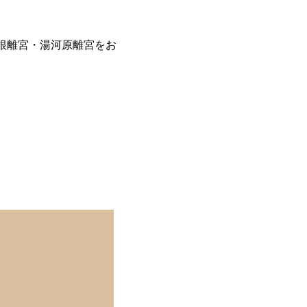
根離宮・湯河原離宮をお