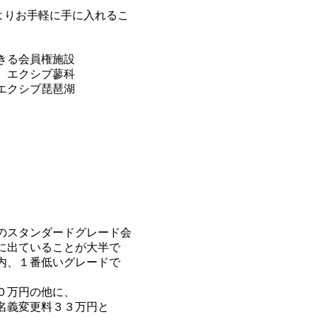
よりお手軽に手に入れるこ
きる会員権施設
、エクシブ蓼科
エクシブ琵琶湖
のスタンダードグレード会
に出ていることが大半で
内、１番低いグレードで
０万円の他に、
名義変更料３３万円と