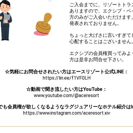
ご入会までに、リゾートトラ
ありますので、エクシブ・ベ
方のみがご入会いただけます
発表されておりません。
ちょっと大げさに言いすぎて
心配することはございません
エクシブの会員権買ってみよ
方は是非お問合せ下さい。
☆気軽にお問合せされたい方はエースリゾート公式LINE：
https://lin.ee/f1VF0LH
☆動画で聞き流したい方はYouTube：
www.youtube.com/@aceresort
でも会員権が欲しくなるようなラグジュアリーなホテル紹介は
https://www.instagram.com/aceresort.xiv