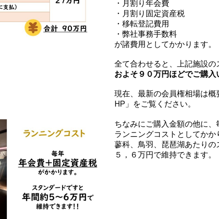
・月割り年会費
・月割り固定資産税
・移転登記費用
・弊社事務手数料
が諸費用としてかかります。
全て合わせると、上記施設の
およそ９０万円ほどでご購入
現在、最新の会員権相場は概
HP」をご覧ください。
ちなみにご購入金額の他に、
ランニングコストとしてかか
蓼科、鳥羽、琵琶湖あたりの
５，６万円で維持できます。